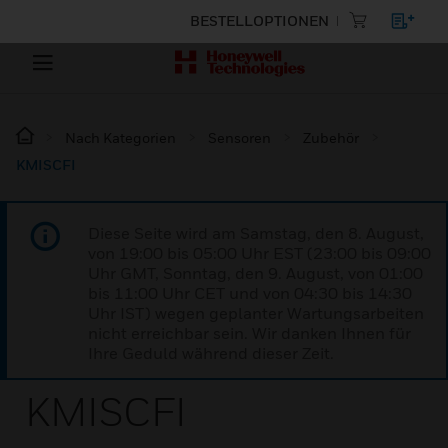
BESTELLOPTIONEN
Nach Kategorien
Sensoren
Zubehör
KMISCFI
Diese Seite wird am Samstag, den 8. August,
von 19:00 bis 05:00 Uhr EST (23:00 bis 09:00
Uhr GMT, Sonntag, den 9. August, von 01:00
bis 11:00 Uhr CET und von 04:30 bis 14:30
Uhr IST) wegen geplanter Wartungsarbeiten
nicht erreichbar sein. Wir danken Ihnen für
Ihre Geduld während dieser Zeit.
KMISCFI