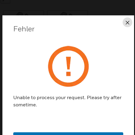
SEARCH
Sc
Fehler
Diese Seite als PDF speichern
Kontaktieren Sie uns
Einen Partner finden
Unable to process your request. Please try after
sometime.
KMISCFI