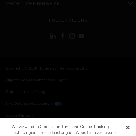
RECHTLICHE HINWEISE
toggle view
FOLGEN SIE UNS
Copyright © 2026 Honeywell International, Inc.
Allgemeine Geschäftsbedienungen
Datenschutzerklärung
Ihre Datenschutzoptionen
Cookie-Hinweis
Wir verwenden Cookies und ähnliche Online-Tracking-
Honeywell Global Abbestellen
Technologien, um die Leistung der Website zu verbessern,