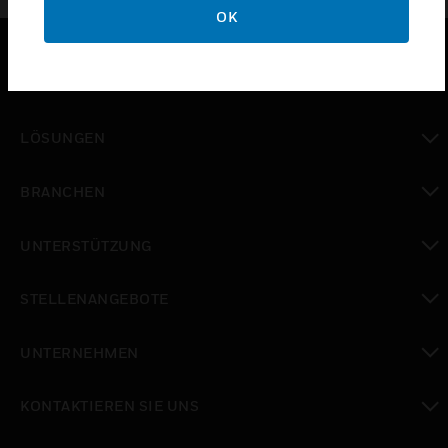
OK
PRODUKTE
toggle view
LÖSUNGEN
toggle view
BRANCHEN
toggle view
UNTERSTÜTZUNG
toggle view
STELLENANGEBOTE
toggle view
UNTERNEHMEN
toggle view
KONTAKTIEREN SIE UNS
toggle view