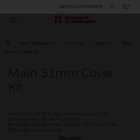
BESTELLOPTIONEN
Nach Kategorien
Sensoren
Zubehör
Main
31mm Cover Kit
Main 31mm Cover
Kit
Beinhaltet Formteil, Scharniere für die Türe
Benutzeroberfläche, Push Clip
Befestigungselemente, Notifier Etikett und Hex
Befestigungswerkzeug.
Übersicht