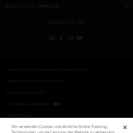
toggle view
RECHTLICHE HINWEISE
toggle view
FOLGEN SIE UNS
Copyright © 2026 Honeywell International, Inc.
Allgemeine Geschäftsbedienungen
Datenschutzerklärung
Ihre Datenschutzoptionen
Cookie-Hinweis
Wir verwenden Cookies und ähnliche Online-Tracking-
Honeywell Global Abbestellen
Technologien, um die Leistung der Website zu verbessern,