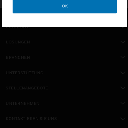
OK
PRODUKTE
toggle view
LÖSUNGEN
toggle view
BRANCHEN
toggle view
UNTERSTÜTZUNG
toggle view
STELLENANGEBOTE
toggle view
UNTERNEHMEN
toggle view
KONTAKTIEREN SIE UNS