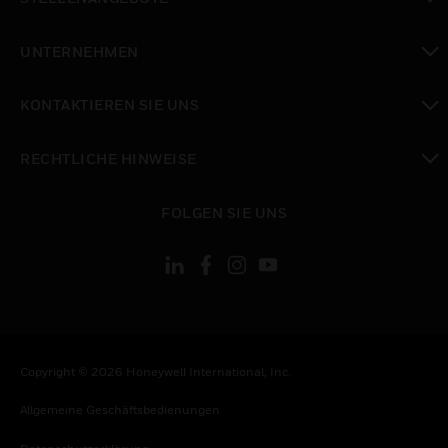
toggle view
UNTERNEHMEN
toggle view
KONTAKTIEREN SIE UNS
toggle view
RECHTLICHE HINWEISE
toggle view
FOLGEN SIE UNS
Copyright © 2026 Honeywell International, Inc.
Allgemeine Geschäftsbedienungen