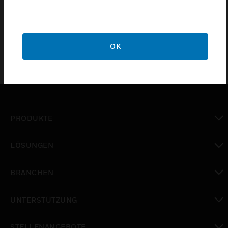
mit 35 N Aufdruckkraft verwendet und haben ein
mit Messing und Nickel beschichtetes Gehäuse.
OK
PRODUKTE
toggle view
LÖSUNGEN
toggle view
BRANCHEN
toggle view
UNTERSTÜTZUNG
toggle view
STELLENANGEBOTE