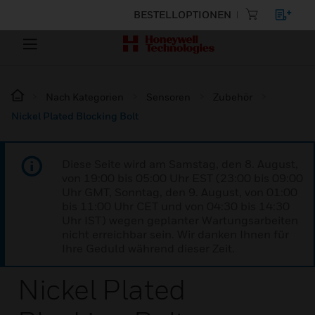
BESTELLOPTIONEN
Nach Kategorien
Sensoren
Zubehör
Nickel Plated Blocking Bolt
Diese Seite wird am Samstag, den 8. August,
von 19:00 bis 05:00 Uhr EST (23:00 bis 09:00
Uhr GMT, Sonntag, den 9. August, von 01:00
bis 11:00 Uhr CET und von 04:30 bis 14:30
Uhr IST) wegen geplanter Wartungsarbeiten
nicht erreichbar sein. Wir danken Ihnen für
Ihre Geduld während dieser Zeit.
Nickel Plated