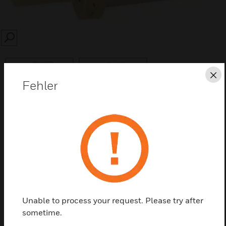
SEARCH
Sc
Fehler
Diese Seite als PDF speichern
Kontaktieren Sie uns
Einen Partner finden
Unable to process your request. Please try after
sometime.
Blocking Bolts werden für normale Türen/Fenster