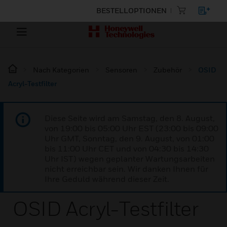
BESTELLOPTIONEN
Nach Kategorien
Sensoren
Zubehör
OSID
Acryl-Testfilter
Diese Seite wird am Samstag, den 8. August,
von 19:00 bis 05:00 Uhr EST (23:00 bis 09:00
Uhr GMT, Sonntag, den 9. August, von 01:00
bis 11:00 Uhr CET und von 04:30 bis 14:30
Uhr IST) wegen geplanter Wartungsarbeiten
nicht erreichbar sein. Wir danken Ihnen für
Ihre Geduld während dieser Zeit.
OSID Acryl-Testfilter