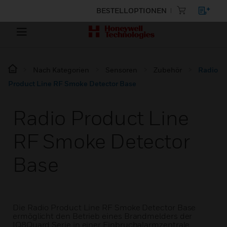
BESTELLOPTIONEN
Nach Kategorien
Sensoren
Zubehör
Radio
Product Line RF Smoke Detector Base
Radio Product Line
RF Smoke Detector
Base
Die Radio Product Line RF Smoke Detector Base
ermöglicht den Betrieb eines Brandmelders der
IQ8Quard Serie in einer Einbruchalarmzentrale.