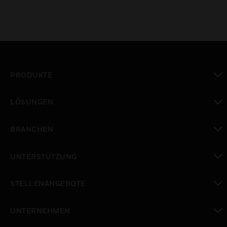
PRODUKTE
toggle view
LÖSUNGEN
toggle view
BRANCHEN
toggle view
UNTERSTÜTZUNG
toggle view
STELLENANGEBOTE
toggle view
UNTERNEHMEN