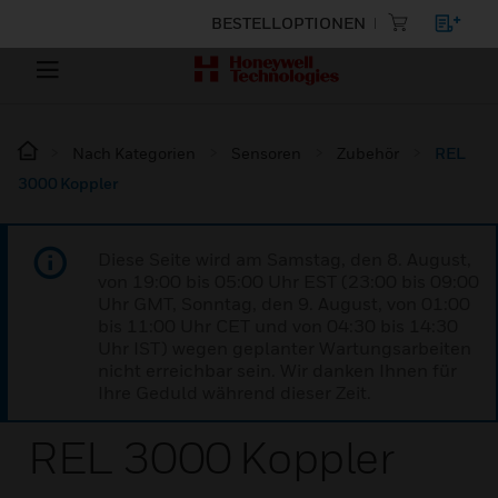
BESTELLOPTIONEN
Nach Kategorien
Sensoren
Zubehör
REL
3000 Koppler
Diese Seite wird am Samstag, den 8. August,
von 19:00 bis 05:00 Uhr EST (23:00 bis 09:00
Uhr GMT, Sonntag, den 9. August, von 01:00
bis 11:00 Uhr CET und von 04:30 bis 14:30
Uhr IST) wegen geplanter Wartungsarbeiten
nicht erreichbar sein. Wir danken Ihnen für
Ihre Geduld während dieser Zeit.
REL 3000 Koppler