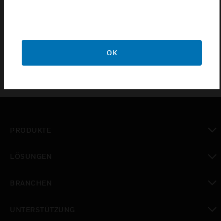
Zertifizierungen:
IP40
OK
PRODUKTE
toggle view
LÖSUNGEN
toggle view
BRANCHEN
toggle view
UNTERSTÜTZUNG