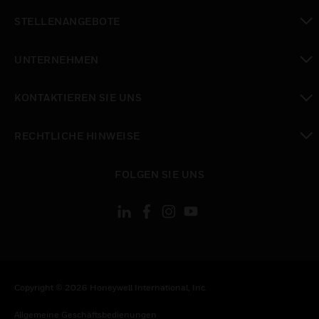
toggle view
STELLENANGEBOTE
toggle view
UNTERNEHMEN
toggle view
KONTAKTIEREN SIE UNS
toggle view
RECHTLICHE HINWEISE
toggle view
FOLGEN SIE UNS
Copyright © 2026 Honeywell International, Inc.
Allgemeine Geschäftsbedienungen