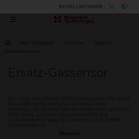
BESTELLOPTIONEN
Nach Kategorien
Sensoren
Zubehör
Ersatz-Gassensor
Ersatz-Gassensor
Der Large Bore Melder VESDA Sensepoint XCL bietet
Gasprobenahme an mehreren Stellen über
Ansaugpunkt-Module, was den Vorteil einer größeren
Abdeckung, größeren Designflexibilität und
zuverlässigen Erfassung in Bereichen mit hohem
Luftstrom bietet.
Übersicht