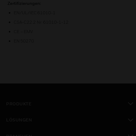
Zertifizierungen:
EN/UL/IEC 61010-1
CSA-C22.2 Nr. 61010-1-12
CE – EMV
EN 50270
PRODUKTE
toggle view
LÖSUNGEN
toggle view