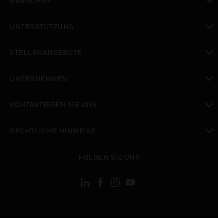
BRANCHEN
toggle view
UNTERSTÜTZUNG
toggle view
STELLENANGEBOTE
toggle view
UNTERNEHMEN
toggle view
KONTAKTIEREN SIE UNS
toggle view
RECHTLICHE HINWEISE
toggle view
FOLGEN SIE UNS