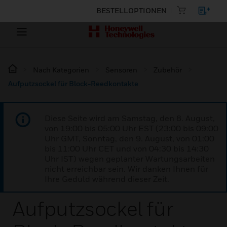
BESTELLOPTIONEN
Nach Kategorien
Sensoren
Zubehör
Aufputzsockel für Block-Reedkontakte
Diese Seite wird am Samstag, den 8. August,
von 19:00 bis 05:00 Uhr EST (23:00 bis 09:00
Uhr GMT, Sonntag, den 9. August, von 01:00
bis 11:00 Uhr CET und von 04:30 bis 14:30
Uhr IST) wegen geplanter Wartungsarbeiten
nicht erreichbar sein. Wir danken Ihnen für
Ihre Geduld während dieser Zeit.
Aufputzsockel für