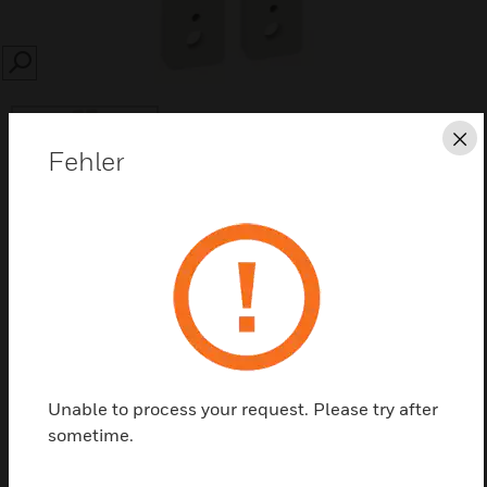
SEARCH
Sc
Fehler
Diese Seite als PDF speichern
Kontaktieren Sie uns
Einen Partner finden
Unable to process your request. Please try after
sometime.
Aufputzsockel für Blockreedkontakte eignen sich als
Montagehilfe für den Höhenausgleich.