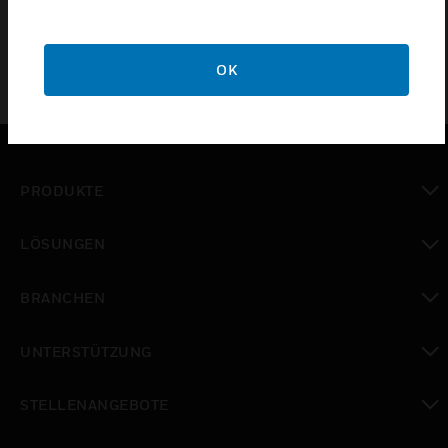
OK
PRODUKTE
toggle view
LÖSUNGEN
toggle view
BRANCHEN
toggle view
UNTERSTÜTZUNG
toggle view
STELLENANGEBOTE
toggle view