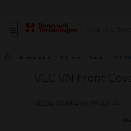
BUILDING AUTOMA
Nach Kategorien
Sensoren
Zubehör
VLC VN 
VLC VN Front Cov
VESDA COVER ASSY FR VLC-VN
Übe