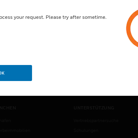
ocess your request. Please try after sometime.
OK
NCHEN
UNTERSTÜTZUNG
häfen
Vertriebspartnersuche
rbeimmobilien
Schulungen