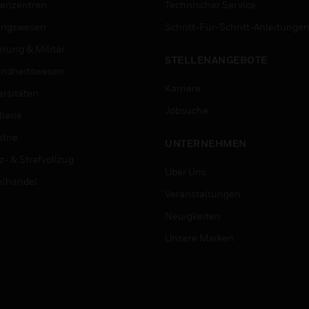
enzentren
Technischer Service
ungswesen
Schritt-Für-Schritt-Anleitunge
erung & Militär
STELLENANGEBOTE
ndheitswesen
Karriere
ersitäten
Jobsuche
lerie
trie
UNTERNEHMEN
z- & Strafvollzug
Über Uns
elhandel
Veranstaltungen
Neuigkeiten
Unsere Marken