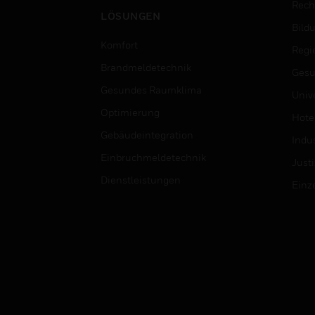
Rech
LÖSUNGEN
Bild
Komfort
Regi
Brandmeldetechnik
Gesu
Gesundes Raumklima
Univ
Optimierung
Hotel
Gebäudeintegration
Indus
Einbruchmeldetechnik
Justi
Dienstleistungen
Einz