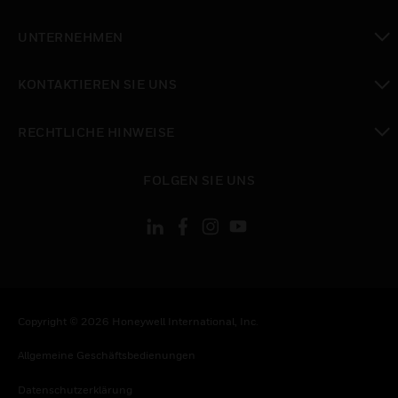
toggle view
UNTERNEHMEN
toggle view
KONTAKTIEREN SIE UNS
toggle view
RECHTLICHE HINWEISE
toggle view
FOLGEN SIE UNS
Copyright © 2026 Honeywell International, Inc.
Allgemeine Geschäftsbedienungen
Datenschutzerklärung