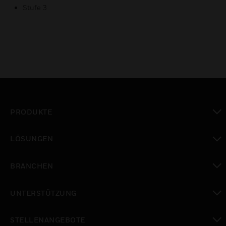
Stufe 3
PRODUKTE
toggle view
LÖSUNGEN
toggle view
BRANCHEN
toggle view
UNTERSTÜTZUNG
toggle view
STELLENANGEBOTE