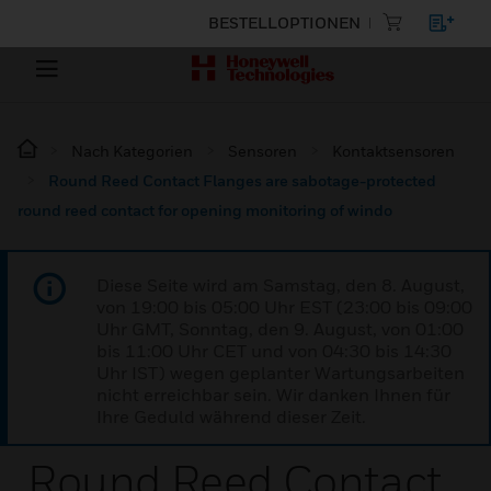
BESTELLOPTIONEN
Nach Kategorien
Sensoren
Kontaktsensoren
Round Reed Contact Flanges are sabotage-protected
round reed contact for opening monitoring of windo
Diese Seite wird am Samstag, den 8. August,
von 19:00 bis 05:00 Uhr EST (23:00 bis 09:00
Uhr GMT, Sonntag, den 9. August, von 01:00
bis 11:00 Uhr CET und von 04:30 bis 14:30
Uhr IST) wegen geplanter Wartungsarbeiten
nicht erreichbar sein. Wir danken Ihnen für
Ihre Geduld während dieser Zeit.
Round Reed Contact