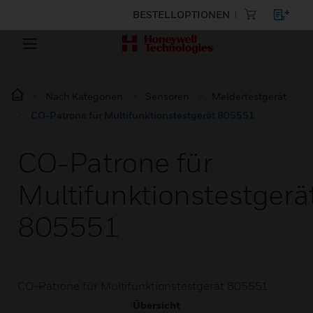
BESTELLOPTIONEN
Nach Kategorien
Sensoren
Meldertestgerät
CO-Patrone für Multifunktionstestgerät 805551
CO-Patrone für
Multifunktionstestgerä
805551
CO-Patrone für Multifunktionstestgerät 805551
Übersicht