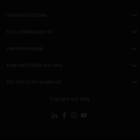
toggle view
UNTERSTÜTZUNG
toggle view
STELLENANGEBOTE
toggle view
UNTERNEHMEN
toggle view
KONTAKTIEREN SIE UNS
toggle view
RECHTLICHE HINWEISE
toggle view
FOLGEN SIE UNS