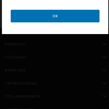
OK
PRODUKTE
toggle view
LÖSUNGEN
toggle view
BRANCHEN
toggle view
UNTERSTÜTZUNG
toggle view
STELLENANGEBOTE
toggle view