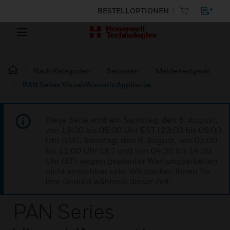
BESTELLOPTIONEN
Nach Kategorien
Sensoren
Meldertestgerät
PAN Series Visual/Acoustic Appliance
Diese Seite wird am Samstag, den 8. August,
von 19:00 bis 05:00 Uhr EST (23:00 bis 09:00
Uhr GMT, Sonntag, den 9. August, von 01:00
bis 11:00 Uhr CET und von 04:30 bis 14:30
Uhr IST) wegen geplanter Wartungsarbeiten
nicht erreichbar sein. Wir danken Ihnen für
Ihre Geduld während dieser Zeit.
PAN Series