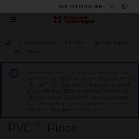
BESTELLOPTIONEN
Nach Kategorien
Sensoren
Meldertestgerät
PVC T-Piece
Diese Seite wird am Samstag, den 8. August,
von 19:00 bis 05:00 Uhr EST (23:00 bis 09:00
Uhr GMT, Sonntag, den 9. August, von 01:00
bis 11:00 Uhr CET und von 04:30 bis 14:30
Uhr IST) wegen geplanter Wartungsarbeiten
nicht erreichbar sein. Wir danken Ihnen für
Ihre Geduld während dieser Zeit.
PVC T-Piece