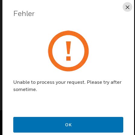
Sc
Fehler
Diese Seite als PDF speichern
Kontaktieren Sie uns
Einen Partner finden
Unable to process your request. Please try after
sometime.
OK
PRODUKTE