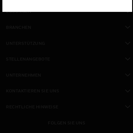
toggle view
LÖSUNGEN
toggle view
BRANCHEN
toggle view
UNTERSTÜTZUNG
toggle view
STELLENANGEBOTE
toggle view
UNTERNEHMEN
toggle view
KONTAKTIEREN SIE UNS
toggle view
RECHTLICHE HINWEISE
toggle view
FOLGEN SIE UNS