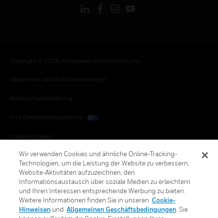
Copyright © 2026 Honeywell International, Inc.
Allgemeine Geschäftsbedienungen
Datenschutzerklärung
Ihre Datenschutzoptionen
Cookie-Hinweis
Wir verwenden Cookies und ähnliche Online-Tracking-
Honeywell Global Abbestellen
Technologien, um die Leistung der Website zu verbessern,
Website-Aktivitäten aufzuzeichnen, den
Informationsaustausch über soziale Medien zu erleichtern
und Ihren Interessen entsprechende Werbung zu bieten.
Weitere Informationen finden Sie in unseren
Cookie-
Hinweisen
und
Allgemeinen Geschäftsbedingungen
. Sie