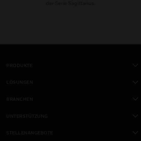
der Serie Sagittarius.
PRODUKTE
toggle view
LÖSUNGEN
toggle view
BRANCHEN
toggle view
UNTERSTÜTZUNG
toggle view
STELLENANGEBOTE