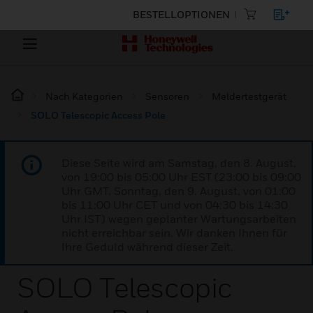
BESTELLOPTIONEN
Nach Kategorien
Sensoren
Meldertestgerät
SOLO Telescopic Access Pole
Diese Seite wird am Samstag, den 8. August,
von 19:00 bis 05:00 Uhr EST (23:00 bis 09:00
Uhr GMT, Sonntag, den 9. August, von 01:00
bis 11:00 Uhr CET und von 04:30 bis 14:30
Uhr IST) wegen geplanter Wartungsarbeiten
nicht erreichbar sein. Wir danken Ihnen für
Ihre Geduld während dieser Zeit.
SOLO Telescopic