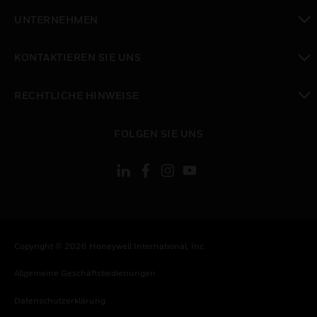
toggle view
UNTERNEHMEN
toggle view
KONTAKTIEREN SIE UNS
toggle view
RECHTLICHE HINWEISE
toggle view
FOLGEN SIE UNS
Copyright © 2026 Honeywell International, Inc.
Allgemeine Geschäftsbedienungen
Datenschutzerklärung