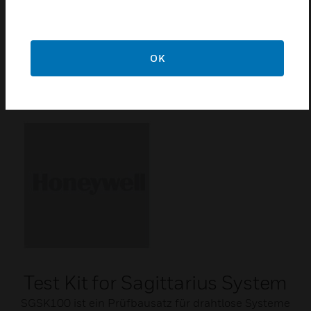
Ultimate quality
Designed for quick and reliable use every time
OK
Related Products
Test Kit for Sagittarius System
SGSK100 ist ein Prüfbausatz für drahtlose Systeme