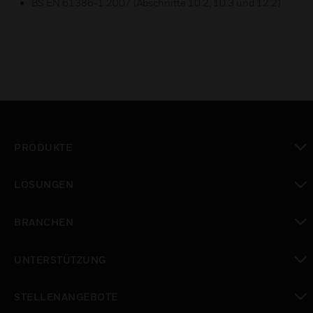
BS EN 61386-1:2007 (Abschnitte 10.2, 10.3 und 12.2)
PRODUKTE
toggle view
LÖSUNGEN
toggle view
BRANCHEN
toggle view
UNTERSTÜTZUNG
toggle view
STELLENANGEBOTE