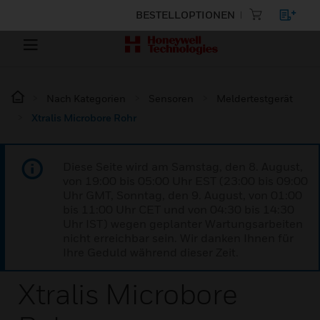
BESTELLOPTIONEN
Nach Kategorien
Sensoren
Meldertestgerät
Xtralis Microbore Rohr
Diese Seite wird am Samstag, den 8. August,
von 19:00 bis 05:00 Uhr EST (23:00 bis 09:00
Uhr GMT, Sonntag, den 9. August, von 01:00
bis 11:00 Uhr CET und von 04:30 bis 14:30
Uhr IST) wegen geplanter Wartungsarbeiten
nicht erreichbar sein. Wir danken Ihnen für
Ihre Geduld während dieser Zeit.
Xtralis Microbore