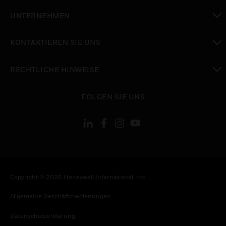
toggle view
UNTERNEHMEN
toggle view
KONTAKTIEREN SIE UNS
toggle view
RECHTLICHE HINWEISE
toggle view
FOLGEN SIE UNS
Copyright © 2026 Honeywell International, Inc.
Allgemeine Geschäftsbedienungen
Datenschutzerklärung