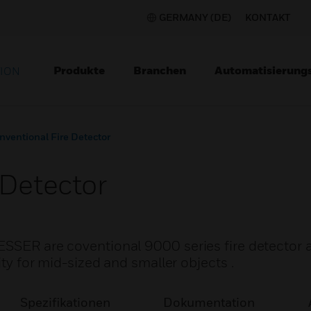
GERMANY (DE)
KONTAKT
Produkte
Branchen
Automatisierung
TION
nventional Fire Detector
 Detector
ESSER are coventional 9000 series fire detector 
ity for mid-sized and smaller objects .
Spezifikationen
Dokumentation