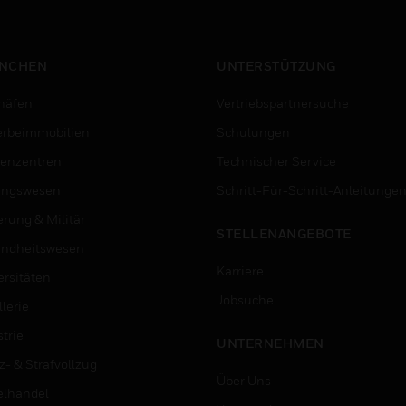
NCHEN
UNTERSTÜTZUNG
häfen
Vertriebspartnersuche
rbeimmobilien
Schulungen
enzentren
Technischer Service
ungswesen
Schritt-Für-Schritt-Anleitunge
erung & Militär
STELLENANGEBOTE
ndheitswesen
Karriere
ersitäten
Jobsuche
lerie
trie
UNTERNEHMEN
z- & Strafvollzug
Über Uns
elhandel