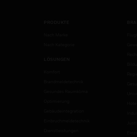
PRODUKTE
BRA
Nach Marke
Flug
Nach Kategorie
Gewe
Rech
LÖSUNGEN
Bild
Komfort
Regi
Brandmeldetechnik
Gesu
Gesundes Raumklima
Univ
Optimierung
Hotel
Gebäudeintegration
Indus
Einbruchmeldetechnik
Justi
Dienstleistungen
Einz