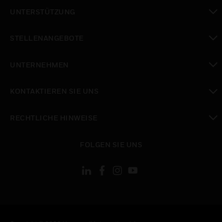
toggle view
UNTERSTÜTZUNG
toggle view
STELLENANGEBOTE
toggle view
UNTERNEHMEN
toggle view
KONTAKTIEREN SIE UNS
toggle view
RECHTLICHE HINWEISE
toggle view
FOLGEN SIE UNS