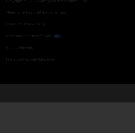
Copyright © 2026 Honeywell International, Inc.
Allgemeine Geschäftsbedienungen
Datenschutzerklärung
Ihre Datenschutzoptionen
Cookie-Hinweis
Honeywell Global Abbestellen