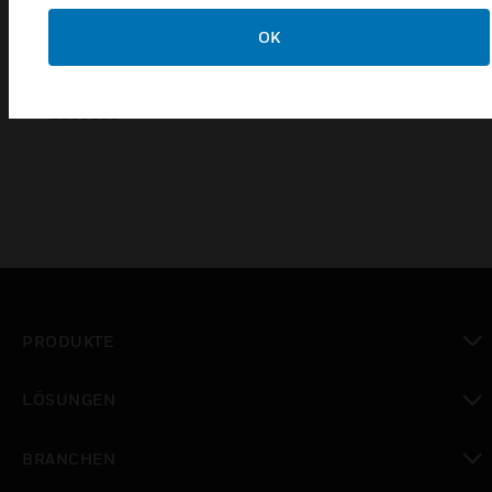
OK
Zertifizierungen:
0786-CPD-20742 für EN54-5/17
G209100
PRODUKTE
toggle view
LÖSUNGEN
toggle view
BRANCHEN