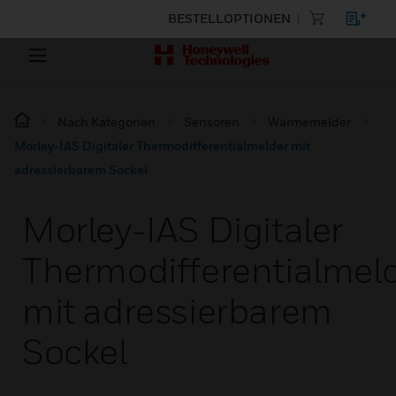
BESTELLOPTIONEN
Nach Kategorien
Sensoren
Wärmemelder
Morley-IAS Digitaler Thermodifferentialmelder mit
adressierbarem Sockel
Morley-IAS Digitaler
Thermodifferentialmel
mit adressierbarem
Sockel