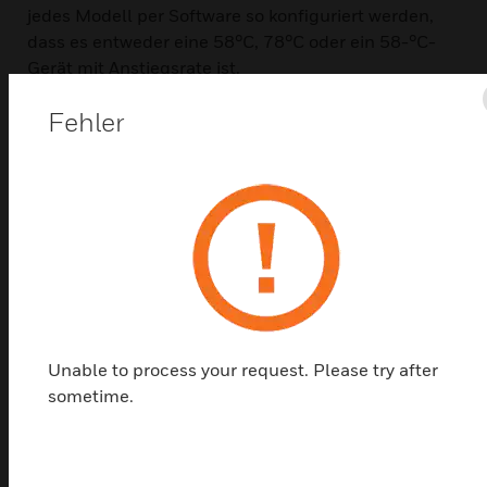
jedes Modell per Software so konfiguriert werden,
dass es entweder eine 58°C, 78°C oder ein 58-°C-
Gerät mit Anstiegsrate ist.
Merkmale und Vorteile:
Fehler
Digitales erweitertes Protokoll
Möglichkeit zur Anpassung der Wärmeschwellen jedes
Melders an die spezifischen Risiken in der Anwendung
Dreifarbige LED mit den Farben Rot, Grün und Gelb für
360° Sichtbarkeit
Drehbare Adressschalter
Rein weiße Farbe als Ergänzung zu modernen Gebäuden
100%ige mechanische und elektrische
Unable to process your request. Please try after
Rückwärtskompatibilität
sometime.
Betriebstemperaturbereich von -30°C bis +80°C
10% bis 93% relative Luftfeuchtigkeit
Kompatible Sockel: B500Serie