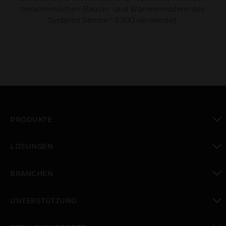
herkömmlichen Rauch- und Wärmemeldern des
Systems Sensor® S300 verwendet.
PRODUKTE
toggle view
LÖSUNGEN
toggle view
BRANCHEN
toggle view
UNTERSTÜTZUNG
toggle view