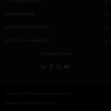
STELLENANGEBOTE
toggle view
UNTERNEHMEN
toggle view
KONTAKTIEREN SIE UNS
toggle view
RECHTLICHE HINWEISE
toggle view
FOLGEN SIE UNS
Copyright © 2026 Honeywell International, Inc.
Allgemeine Geschäftsbedienungen