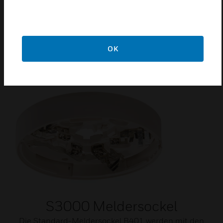
2831-CPR-F4262 fuer EN54-5/7
G202019
OK
Related Products
S3000 Meldersockel
Die Standard-Meldersockel B401 werden mit den