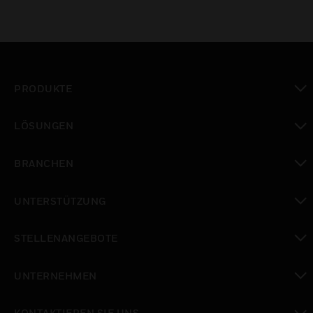
PRODUKTE
toggle view
LÖSUNGEN
toggle view
BRANCHEN
toggle view
UNTERSTÜTZUNG
toggle view
STELLENANGEBOTE
toggle view
UNTERNEHMEN
toggle view
KONTAKTIEREN SIE UNS