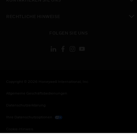
toggle view
RECHTLICHE HINWEISE
toggle view
FOLGEN SIE UNS
Copyright © 2026 Honeywell International, Inc.
Allgemeine Geschäftsbedienungen
Datenschutzerklärung
Ihre Datenschutzoptionen
Cookie-Hinweis