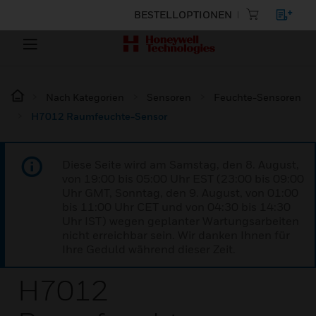
BESTELLOPTIONEN
Nach Kategorien
Sensoren
Feuchte-Sensoren
H7012 Raumfeuchte-Sensor
Diese Seite wird am Samstag, den 8. August,
von 19:00 bis 05:00 Uhr EST (23:00 bis 09:00
Uhr GMT, Sonntag, den 9. August, von 01:00
bis 11:00 Uhr CET und von 04:30 bis 14:30
Uhr IST) wegen geplanter Wartungsarbeiten
nicht erreichbar sein. Wir danken Ihnen für
Ihre Geduld während dieser Zeit.
H7012