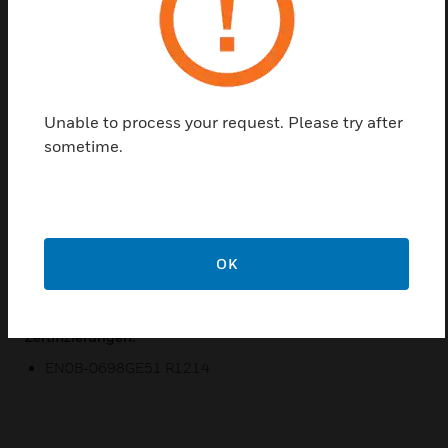
Einen Partner finden
Die H7012 Room Humidity Sensors sind kapazitive
Wandsensoren für die relative Luftfeuchtigkeit.
Diese Sensoren werden für die Steuerung, Anzeige
Unable to process your request. Please try after
und Alarmüberwachung in Klimaanlagen verwendet.
sometime.
Merkmale und Vorteile:
Breiter Messbereich
Sensorelement vom Typ Kapazitiver Widerstand für
relative Luftfeuchtigkeit
OK
Zweiteiliges Plug-in Design
Zertifizierungen:
EN0B-0698GE51 R1214