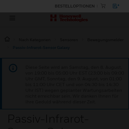
BESTELLOPTIONEN
Nach Kategorien
Sensoren
Bewegungsmelder
Passiv-Infrarot-Sensor Galaxy
Diese Seite wird am Samstag, den 8. August,
von 19:00 bis 05:00 Uhr EST (23:00 bis 09:00
Uhr GMT, Sonntag, den 9. August, von 01:00
bis 11:00 Uhr CET und von 04:30 bis 14:30
Uhr IST) wegen geplanter Wartungsarbeiten
nicht erreichbar sein. Wir danken Ihnen für
Ihre Geduld während dieser Zeit.
Passiv-Infrarot-