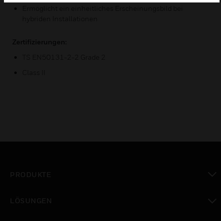
Ermöglicht ein einheitliches Erscheinungsbild bei
hybriden Installationen
Zertifizierungen:
TS EN50131-2-2 Grade 2
Class II
PRODUKTE
toggle view
LÖSUNGEN
toggle view