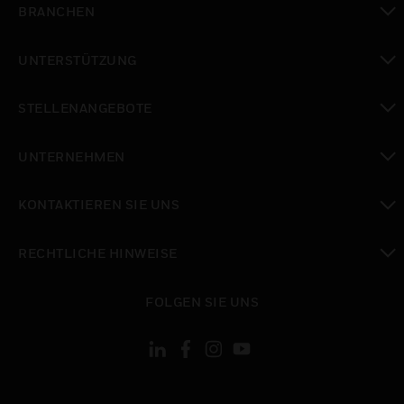
BRANCHEN
toggle view
UNTERSTÜTZUNG
toggle view
STELLENANGEBOTE
toggle view
UNTERNEHMEN
toggle view
KONTAKTIEREN SIE UNS
toggle view
RECHTLICHE HINWEISE
toggle view
FOLGEN SIE UNS