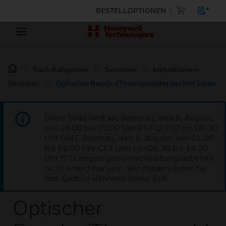
BESTELLOPTIONEN
Nach Kategorien
Sensoren
Mehrkriterien-
Sensoren
Optischer Rauch-/Thermomelder der HM Series
Diese Seite wird am Samstag, den 8. August,
von 19:00 bis 05:00 Uhr EST (23:00 bis 09:00
Uhr GMT, Sonntag, den 9. August, von 01:00
bis 11:00 Uhr CET und von 04:30 bis 14:30
Uhr IST) wegen geplanter Wartungsarbeiten
nicht erreichbar sein. Wir danken Ihnen für
Ihre Geduld während dieser Zeit.
Optischer