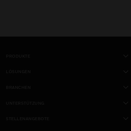
PRODUKTE
toggle view
LÖSUNGEN
toggle view
BRANCHEN
toggle view
UNTERSTÜTZUNG
toggle view
STELLENANGEBOTE
toggle view