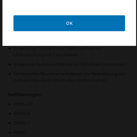
Eigenschaften und Vorteile:
Ästhetisches Design zur Harmonisierung mit der modern
gebauten Umgebung
OK
Sockel ergänzt den Melder und ist einfach zu installieren
und zu verdrahten
Erweitertes Protokoll und Glättungsfilter zur
Unterdrückung von Falschalarm
Integrierte Dual-Leuchtdiode für 360-Grad-Sichtbarkeit
Verbessertes Rauchkammerdesign zur Reduzierung von
Fehlalarmen durch Staub oder Kontamination
Zertifizierungen:
EN54-29
EN54-5
EN54-7
RoHS