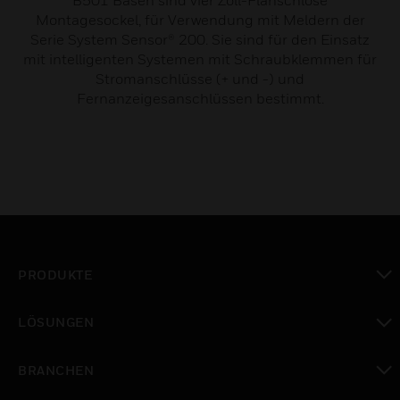
B501 Basen sind vier Zoll-Flanschlose
Montagesockel, für Verwendung mit Meldern der
Serie System Sensor® 200. Sie sind für den Einsatz
mit intelligenten Systemen mit Schraubklemmen für
Stromanschlüsse (+ und -) und
Fernanzeigesanschlüssen bestimmt.
PRODUKTE
toggle view
LÖSUNGEN
toggle view
BRANCHEN