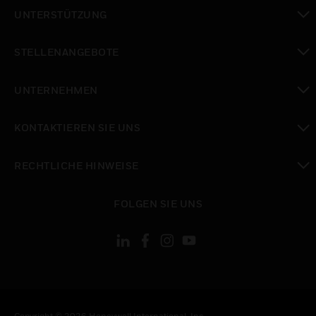
toggle view
UNTERSTÜTZUNG
toggle view
STELLENANGEBOTE
toggle view
UNTERNEHMEN
toggle view
KONTAKTIEREN SIE UNS
toggle view
RECHTLICHE HINWEISE
toggle view
FOLGEN SIE UNS
Copyright © 2026 Honeywell International, Inc.