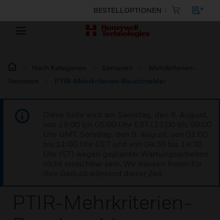
BESTELLOPTIONEN
Nach Kategorien
Sensoren
Mehrkriterien-
Sensoren
PTIR-Mehrkriterien-Rauchmelder
Diese Seite wird am Samstag, den 8. August,
von 19:00 bis 05:00 Uhr EST (23:00 bis 09:00
Uhr GMT, Sonntag, den 9. August, von 01:00
bis 11:00 Uhr CET und von 04:30 bis 14:30
Uhr IST) wegen geplanter Wartungsarbeiten
nicht erreichbar sein. Wir danken Ihnen für
Ihre Geduld während dieser Zeit.
PTIR-Mehrkriterien-