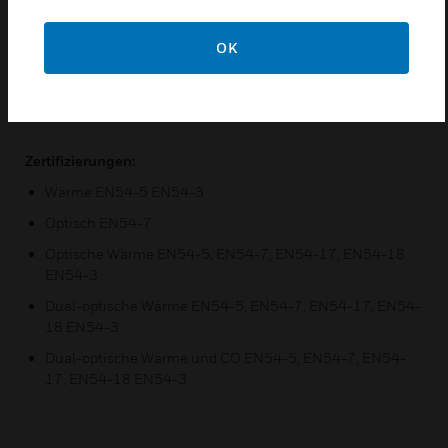
Vollständig programmierbarer Warntongeber 85 db bei
OK
1 m
Überwachter Leitungseingang/-ausgang
Sockel wird separat geliefert
Zertifizierungen:
Wärme EN54-5 EN54-3
Optisch EN54-7
Optische Wärme EN54-5, EN54-7, EN54-17, EN54-18
EN54-3
Dual-optische Wärme EN54-5, EN54-7, EN54-17, EN54-
18 EN54-3
Dual-optische Wärme und CO EN54-5, EN54-7, EN54-
17, EN54-18 EN54-3