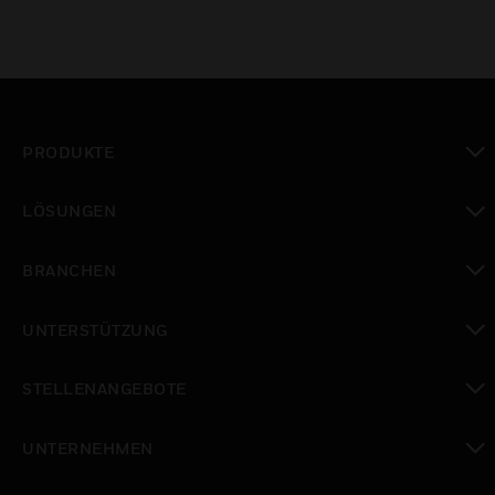
PRODUKTE
toggle view
LÖSUNGEN
toggle view
BRANCHEN
toggle view
UNTERSTÜTZUNG
toggle view
STELLENANGEBOTE
toggle view
UNTERNEHMEN
toggle view