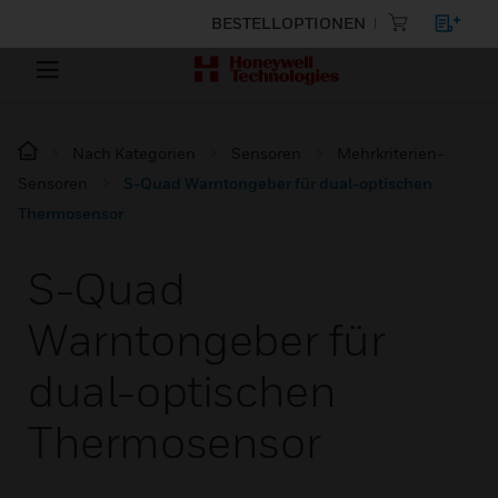
BESTELLOPTIONEN
Nach Kategorien
Sensoren
Mehrkriterien-
Sensoren
S-Quad Warntongeber für dual-optischen
Thermosensor
S-Quad
Warntongeber für
dual-optischen
Thermosensor