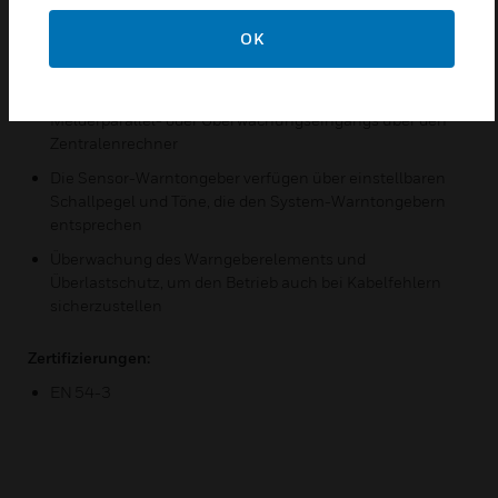
werden
Kurzschlusstrennglieder in jedem Gerät
OK
Konfigurierbare Eingangs-/Ausgangsverbindung für
vollständig synchronisierte Tonmuster des
Melderparallel- oder Überwachungseingangs über den
Zentralenrechner
Die Sensor-Warntongeber verfügen über einstellbaren
Schallpegel und Töne, die den System-Warntongebern
entsprechen
Überwachung des Warngeberelements und
Überlastschutz, um den Betrieb auch bei Kabelfehlern
sicherzustellen
Zertifizierungen:
EN 54-3