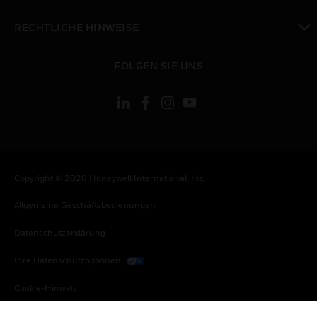
toggle view
RECHTLICHE HINWEISE
toggle view
FOLGEN SIE UNS
Copyright © 2026 Honeywell International, Inc.
Allgemeine Geschäftsbedienungen
Datenschutzerklärung
Ihre Datenschutzoptionen
Cookie-Hinweis
Honeywell Global Abbestellen