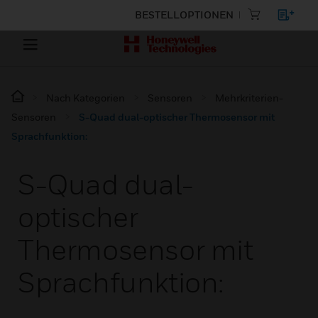
BESTELLOPTIONEN
Nach Kategorien
Sensoren
Mehrkriterien-
Sensoren
S-Quad dual-optischer Thermosensor mit
Sprachfunktion:
S-Quad dual-
optischer
Thermosensor mit
Sprachfunktion: