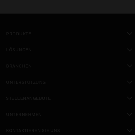
PRODUKTE
toggle view
LÖSUNGEN
toggle view
BRANCHEN
toggle view
UNTERSTÜTZUNG
toggle view
STELLENANGEBOTE
toggle view
UNTERNEHMEN
toggle view
KONTAKTIEREN SIE UNS