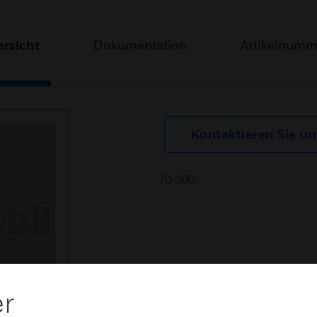
rsicht
Dokumentation
Artikelnum
Kontaktieren Sie un
70-300
er