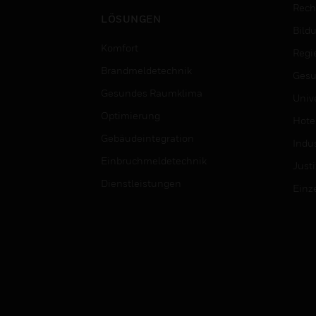
Rech
LÖSUNGEN
Bild
Komfort
Regi
Brandmeldetechnik
Gesu
Gesundes Raumklima
Univ
Optimierung
Hotel
Gebäudeintegration
Indus
Einbruchmeldetechnik
Justi
Dienstleistungen
Einz