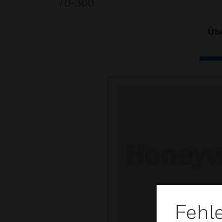
70-300
Übe
Fehl