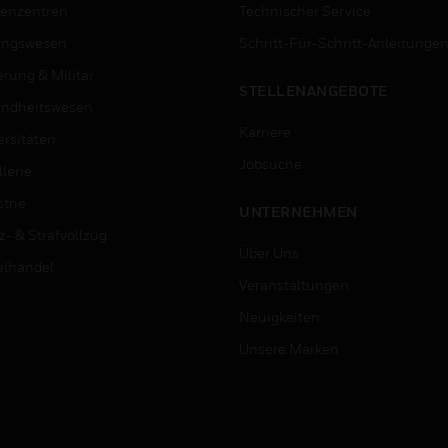
enzentren
Technischer Service
ungswesen
Schritt-Für-Schritt-Anleitunge
erung & Militär
STELLENANGEBOTE
ndheitswesen
Karriere
ersitäten
Jobsuche
lerie
trie
UNTERNEHMEN
z- & Strafvollzug
Über Uns
elhandel
Veranstaltungen
Neuigkeiten
Unsere Marken