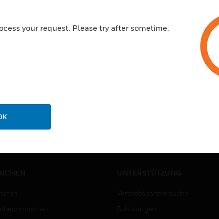
ocess your request. Please try after sometime.
OK
NCHEN
UNTERSTÜTZUNG
häfen
Vertriebspartnersuche
rbeimmobilien
Schulungen