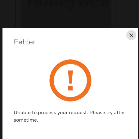
Sc
Fehler
Diese Seite als PDF speichern
Kontaktieren Sie uns
Einen Partner finden
Unable to process your request. Please try after
sometime.
Einsetzbar bis 30° Dachneigung.