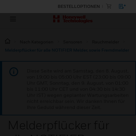
BESTELLOPTIONEN
Nach Kategorien
Sensoren
Rauchmelder
Melderpflücker für alle NOTIFIER Melder, sowie Fremdmelder
Diese Seite wird am Samstag, den 8. August,
von 19:00 bis 05:00 Uhr EST (23:00 bis 09:00
Uhr GMT, Sonntag, den 9. August, von 01:00
bis 11:00 Uhr CET und von 04:30 bis 14:30
Uhr IST) wegen geplanter Wartungsarbeiten
nicht erreichbar sein. Wir danken Ihnen für
Ihre Geduld während dieser Zeit.
Melderpflücker für