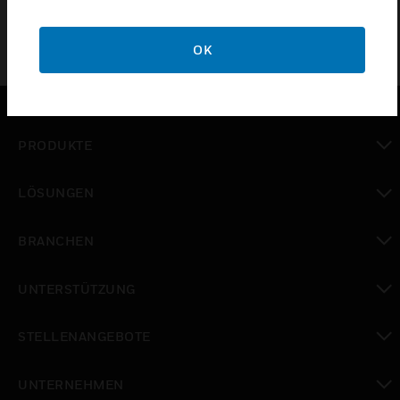
OK
PRODUKTE
toggle view
LÖSUNGEN
toggle view
BRANCHEN
toggle view
UNTERSTÜTZUNG
toggle view
STELLENANGEBOTE
toggle view
UNTERNEHMEN