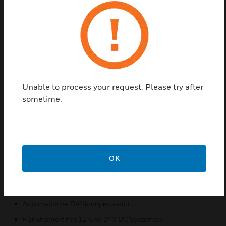
die Wartungsintervalle erheblich, bevor eine
Reinigung der Sensoren erforderlich wird.
Laserbasierte Fernprüfgeräte können in Verbindung
mit den ECO1000-Meldern zu Alarmprüfzwecken
eingesetzt werden. Die Melder übertragen kodierte
Meldungen und verhindern so die Erzeugung von
Fehlalarmen durch andere laserbasierte Geräte. Mit
Unable to process your request. Please try after
einer Reichweite von mehreren Metern bietet die
sometime.
tragbare Testeinheit eine schnelle und einfache
Möglichkeit, die ECO1000-Melder aus der Ferne zu
testen, ohne dass der Benutzer einen direkten
physischen Zugang zum Melder haben muss.
Merkmale und Vorteile:
OK
Flache Bauweise
Geringe Stromaufnahme
Automatische Driftkompensation
Funktioniert mit 12 und 24V DC Systemen