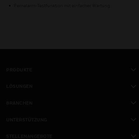
Fernalarm-Testfunktion mit einfacher Wartung
PRODUKTE
toggle view
LÖSUNGEN
toggle view
BRANCHEN
toggle view
UNTERSTÜTZUNG
toggle view
STELLENANGEBOTE