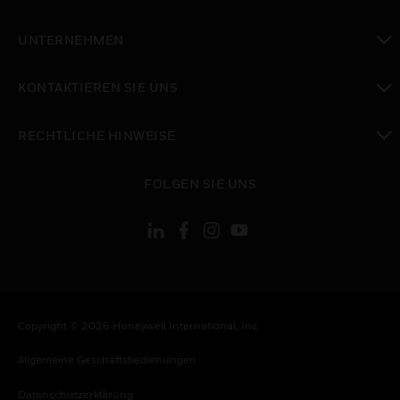
toggle view
UNTERNEHMEN
toggle view
KONTAKTIEREN SIE UNS
toggle view
RECHTLICHE HINWEISE
toggle view
FOLGEN SIE UNS
Copyright © 2026 Honeywell International, Inc.
Allgemeine Geschäftsbedienungen
Datenschutzerklärung