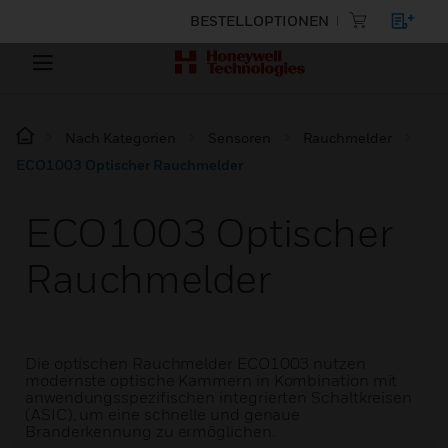
BESTELLOPTIONEN
Nach Kategorien
Sensoren
Rauchmelder
ECO1003 Optischer Rauchmelder
ECO1003 Optischer
Rauchmelder
Die optischen Rauchmelder ECO1003 nutzen
modernste optische Kammern in Kombination mit
anwendungsspezifischen integrierten Schaltkreisen
(ASIC), um eine schnelle und genaue
Branderkennung zu ermöglichen.