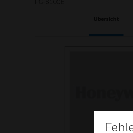
PG-8100E
Übersicht
Fehl