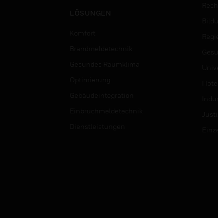
Rech
LÖSUNGEN
Bild
Komfort
Regi
Brandmeldetechnik
Gesu
Gesundes Raumklima
Univ
Optimierung
Hotel
Gebäudeintegration
Indus
Einbruchmeldetechnik
Justi
Dienstleistungen
Einz