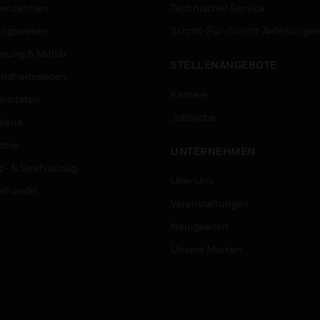
enzentren
Technischer Service
ungswesen
Schritt-Für-Schritt-Anleitunge
erung & Militär
STELLENANGEBOTE
ndheitswesen
Karriere
ersitäten
Jobsuche
lerie
trie
UNTERNEHMEN
z- & Strafvollzug
Über Uns
elhandel
Veranstaltungen
Neuigkeiten
Unsere Marken