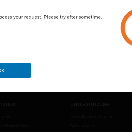
ocess your request. Please try after sometime.
OK
NCHEN
UNTERSTÜTZUNG
häfen
Vertriebspartnersuche
rbeimmobilien
Schulungen