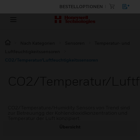
BESTELLOPTIONEN
Nach Kategorien
Sensoren
Temperatur- und
Luftfeuchtigkeitssensoren
CO2/Temperatur/Luftfeuchtigkeitssensoren
CO2/Temperatur/Luftf
CO2/Temperature/Humidity Sensors von Trend sind
zur Betreuungg der Kohlendioxidkonzentration und
Temperatur der Luft konzipiert.
Übersicht