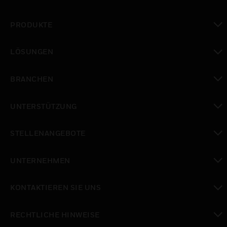
PRODUKTE
toggle view
LÖSUNGEN
toggle view
BRANCHEN
toggle view
UNTERSTÜTZUNG
toggle view
STELLENANGEBOTE
toggle view
UNTERNEHMEN
toggle view
KONTAKTIEREN SIE UNS
toggle view
RECHTLICHE HINWEISE