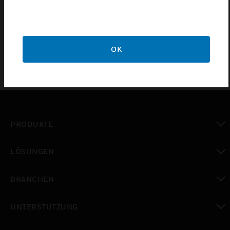
Mounting Flange für Lüftungskanäle, GROSSBESTELLUNG
– 10 Stück
OK
PRODUKTE
toggle view
LÖSUNGEN
toggle view
BRANCHEN
toggle view
UNTERSTÜTZUNG
toggle view