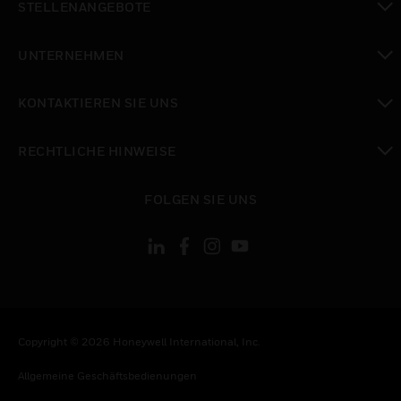
STELLENANGEBOTE
toggle view
UNTERNEHMEN
toggle view
KONTAKTIEREN SIE UNS
toggle view
RECHTLICHE HINWEISE
toggle view
FOLGEN SIE UNS
Copyright © 2026 Honeywell International, Inc.
Allgemeine Geschäftsbedienungen