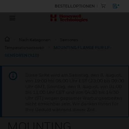
BESTELLOPTIONEN
Nach Kategorien
Sensoren
Temperatursensoren
MOUNTING FLANGE FÜR LF-
SENSOREN (X10)
Diese Seite wird am Samstag, den 8. August,
von 19:00 bis 05:00 Uhr EST (23:00 bis 09:00
Uhr GMT, Sonntag, den 9. August, von 01:00
bis 11:00 Uhr CET und von 04:30 bis 14:30
Uhr IST) wegen geplanter Wartungsarbeiten
nicht erreichbar sein. Wir danken Ihnen für
Ihre Geduld während dieser Zeit.
MOUNTING