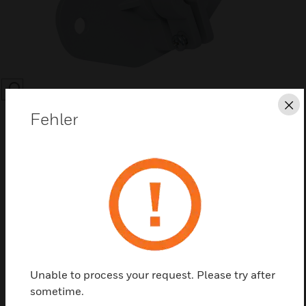
SEARCH
Sc
Fehler
Diese Seite als PDF speichern
Kontaktieren Sie uns
Unable to process your request. Please try after
Einen Partner finden
sometime.