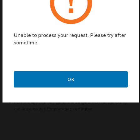
Einen Partner finden
TP974 sind direktwirkende, proportionalisierende
Unable to process your request. Please try after
Temperatursensoren mit Pneumatiksteuerungen für
sometime.
Ventil- und Damper Actuators zur Ein- oder
Zweirohrinstallation.
Merkmale und Vorteile:
Anschlüsse Plug-in Luft
OK
Hocheffizienter Luftfilter
Bimetallelement
Kontinuierliche Temperaturanzeige durch Verwendung
der Anzeige des Empfängers verfügbar