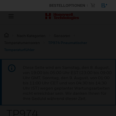
BESTELLOPTIONEN
Nach Kategorien
Sensoren
Temperatursensoren
TP974 Pneumatischer
Temperaturfühler
Diese Seite wird am Samstag, den 8. August,
von 19:00 bis 05:00 Uhr EST (23:00 bis 09:00
Uhr GMT, Sonntag, den 9. August, von 01:00
bis 11:00 Uhr CET und von 04:30 bis 14:30
Uhr IST) wegen geplanter Wartungsarbeiten
nicht erreichbar sein. Wir danken Ihnen für
Ihre Geduld während dieser Zeit.
TP974