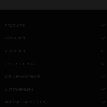
PRODUKTE
toggle view
LÖSUNGEN
toggle view
BRANCHEN
toggle view
UNTERSTÜTZUNG
toggle view
STELLENANGEBOTE
toggle view
UNTERNEHMEN
toggle view
KONTAKTIEREN SIE UNS