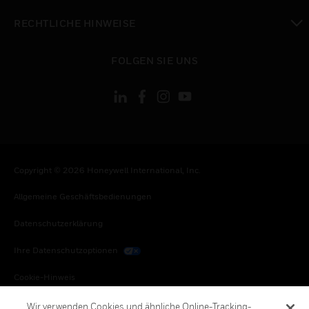
toggle view
RECHTLICHE HINWEISE
toggle view
FOLGEN SIE UNS
Copyright © 2026 Honeywell International, Inc.
Allgemeine Geschäftsbedienungen
Datenschutzerklärung
Ihre Datenschutzoptionen
Cookie-Hinweis
Honeywell Global Abbestellen
Wir verwenden Cookies und ähnliche Online-Tracking-