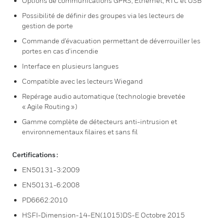
Options de communications GPRS, Ethernet, RTC et USB
Possibilité de définir des groupes via les lecteurs de
gestion de porte
Commande d’évacuation permettant de déverrouiller les
portes en cas d’incendie
Interface en plusieurs langues
Compatible avec les lecteurs Wiegand
Repérage audio automatique (technologie brevetée
« Agile Routing »)
Gamme complète de détecteurs anti-intrusion et
environnementaux filaires et sans fil
Certifications :
EN50131-3:2009
EN50131-6:2008
PD6662:2010
HSFI-Dimension-14-EN(1015)DS-E Octobre 2015