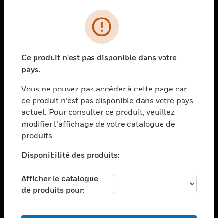
PRODUITS
toggle view
SOLUTIONS
Ce produit n'est pas disponible dans votre
toggle view
pays.
SECTEURS
Vous ne pouvez pas accéder à cette page car
toggle view
ASSISTANCE
ce produit n’est pas disponible dans votre pays
actuel. Pour consulter ce produit, veuillez
toggle view
modifier l’affichage de votre catalogue de
EMPLOIS
produits
toggle view
SOCIÉTÉ
Disponibilité des produits:
toggle view
NOUS CONTACTER
Afficher le catalogue
de produits pour:
toggle view
MENTIONS LÉGALES