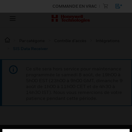
COMMANDE EN VRAC
Par catégorie
Contrôle d’accès
Intégrations
SIS Data Receiver
Ce site sera hors service pour maintenance
programmée le samedi 8 août, de 19h00 à
5h00 EST (23h00 à 9h00 GMT, dimanche 9
août de 1h00 à 11h00 CET et de 4h30 à
14h30 IST). Nous vous remercions de votre
patience pendant cette période.