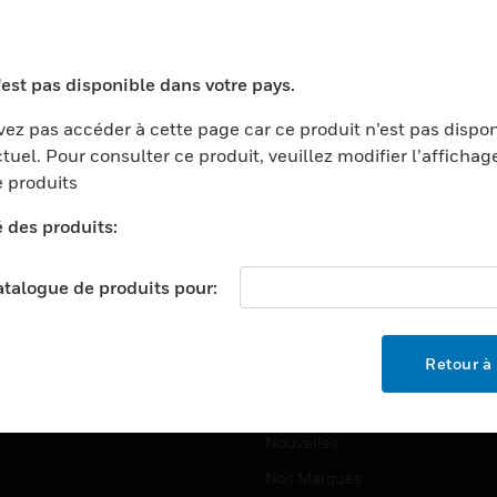
ports
Recherche De Partenaires
ments Commerciaux
Formation
'est pas disponible dans votre pays.
centers
Assistance Technique
ez pas accéder à cette page car ce produit n’est pas dispo
ation
Tutoriels De Sites Web
tuel. Pour consulter ce produit, veuillez modifier l’affichag
ernement Et Militaire
 produits
EMPLOIS
é
é des produits:
Emplois
ignement Supérieur
Recherche D'emploi
llerie/Restauration
catalogue de produits pour:
trie Et Fabrication
SOCIÉTÉ
ce Et Corrections
Retour à 
À Propos
e Au Détail
Événements
t Cities
Nouvelles
Nos Marques