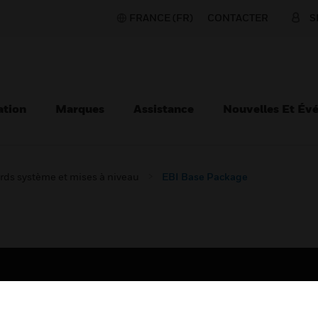
FRANCE (FR)
CONTACTER
S
ation
Marques
Assistance
Nouvelles Et Év
rds système et mises à niveau
EBI Base Package
TEURS
ASSISTANCE