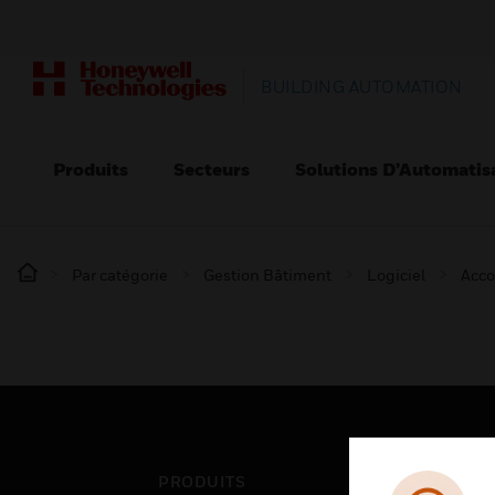
BUILDING AUTOMATION
Produits
Secteurs
Solutions D’Automatis
Par catégorie
Gestion Bâtiment
Logiciel
Acco
PRODUITS
SEC