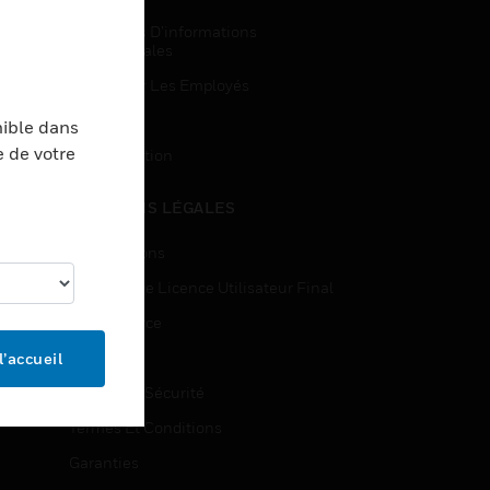
Demandes D’informations
Commerciales
Accès Pour Les Employés
Inscription
nible dans
e de votre
Désinscription
MENTIONS LÉGALES
Certifications
Contrats De Licence Utilisateur Final
Open Source
Brevets
l’accueil
Qualité Et Sécurité
Termes Et Conditions
Garanties