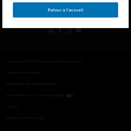
Retour à l’accueil
toggle view
SUIVEZ-NOUS
Copyright © 2026 Honeywell International Inc.
Conditions Générales
Déclaration De Confidentialité
Vos Préférences De Confidentialité
Cookies
Désabonnement Global