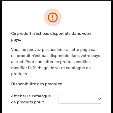
PRODUITS
toggle view
SOLUTIONS
Ce produit n'est pas disponible dans votre
pays.
toggle view
SECTEURS
Vous ne pouvez pas accéder à cette page car
toggle view
ce produit n’est pas disponible dans votre pays
ASSISTANCE
actuel. Pour consulter ce produit, veuillez
modifier l’affichage de votre catalogue de
toggle view
EMPLOIS
produits
toggle view
Disponibilité des produits:
SOCIÉTÉ
toggle view
Afficher le catalogue
NOUS CONTACTER
de produits pour:
toggle view
MENTIONS LÉGALES