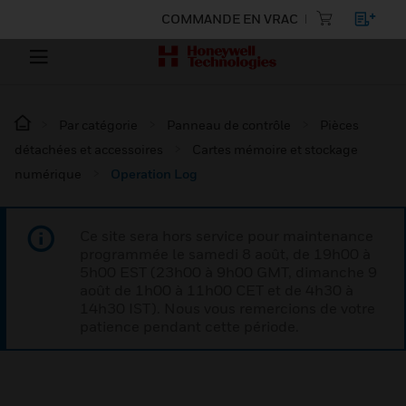
COMMANDE EN VRAC
Par catégorie
Panneau de contrôle
Pièces
détachées et accessoires
Cartes mémoire et stockage
numérique
Operation Log
Ce site sera hors service pour maintenance
programmée le samedi 8 août, de 19h00 à
5h00 EST (23h00 à 9h00 GMT, dimanche 9
août de 1h00 à 11h00 CET et de 4h30 à
14h30 IST). Nous vous remercions de votre
patience pendant cette période.