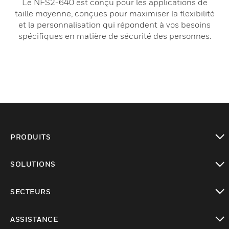
Le NFS2-640 est conçu pour les applications de
taille moyenne, conçues pour maximiser la flexibilité
et la personnalisation qui répondent à vos besoins
spécifiques en matière de sécurité des personnes.
PRODUITS
toggle view
SOLUTIONS
toggle view
SECTEURS
toggle view
ASSISTANCE