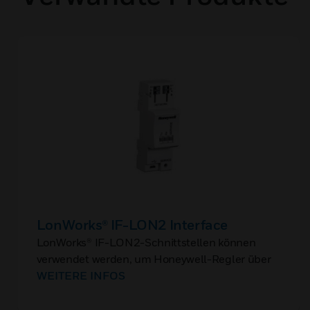
LonWorks® IF-LON2 Interface
LonWorks® IF-LON2-Schnittstellen können
verwendet werden, um Honeywell-Regler über
ihren USB-Anschluss mit LonWorks-Netzwerken
WEITERE INFOS
zu verbinden.