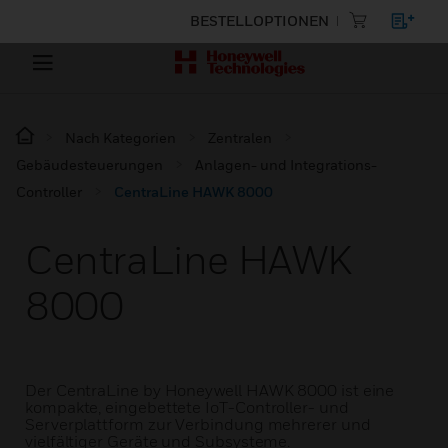
BESTELLOPTIONEN
Nach Kategorien
Zentralen
Gebäudesteuerungen
Anlagen- und Integrations-
Controller
CentraLine HAWK 8000
CentraLine HAWK
8000
Der CentraLine by Honeywell HAWK 8000 ist eine
kompakte, eingebettete IoT-Controller- und
Serverplattform zur Verbindung mehrerer und
vielfältiger Geräte und Subsysteme.