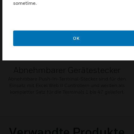
sometime.
OK
Abnehmbarer Gerätestecker
Abnehmbare Push-In-Terminal-Stecker sind für den
Einsatz mit Excel Web II Controllern und werden als
kompletter Satz für die Terminals 1 bis 47 geliefert.
Verwandte Produkte