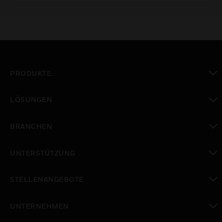
PRODUKTE
toggle view
LÖSUNGEN
toggle view
BRANCHEN
toggle view
UNTERSTÜTZUNG
toggle view
STELLENANGEBOTE
toggle view
UNTERNEHMEN