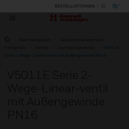
BESTELLOPTIONEN
Nach Kategorien
Gebäudemanagement
Feldgeräte
Ventile
Durchgangsventile
V5011E
Serie 2-Wege-Linear-ventil mit Außengewinde PN16
V5011E Serie 2-
Wege-Linear-ventil
mit Außengewinde
PN16