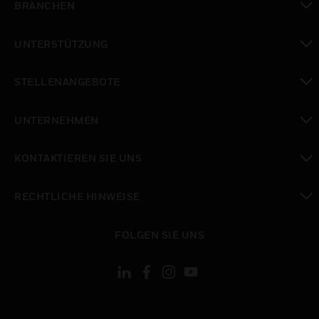
BRANCHEN
toggle view
UNTERSTÜTZUNG
toggle view
STELLENANGEBOTE
toggle view
UNTERNEHMEN
toggle view
KONTAKTIEREN SIE UNS
toggle view
RECHTLICHE HINWEISE
toggle view
FOLGEN SIE UNS