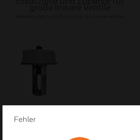
Ersatzteile und Zubehör für
große lineare Ventile
Reparaturkits und Ersatzteile für Linearventile.
ML7421/ML8824 Serie
Fehler
1800N Stellantriebe für
Linearventile
Stellantriebe der Serien ML7421 und ML8824