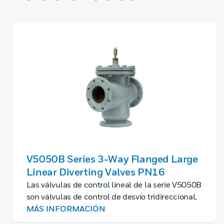
V5050B Series 3-Way Flanged Large
Linear Diverting Valves PN16
Las válvulas de control lineal de la serie V5050B
son válvulas de control de desvío tridireccional,
adecuadas para regular el flujo de agua caliente
MÁS INFORMACIÓN
y fría en requisitos KVS de flujo grande.