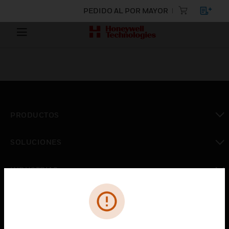
PEDIDO AL POR MAYOR
PRODUCTOS
Cambiar vista
SOLUCIONES
Cambiar vista
INDUSTRIAS
Cambiar vista
ASISTENCIA
Cambiar vista
CARRERAS PROFESIONALES