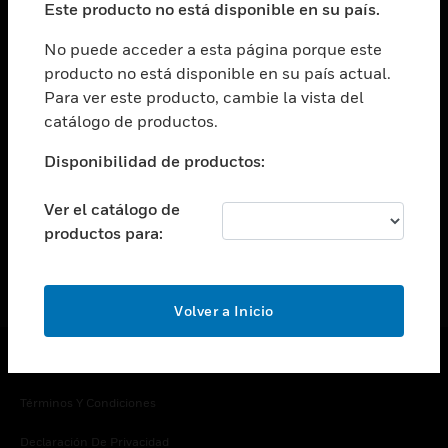
Este producto no está disponible en su país.
Cambiar vista
EMPRESA
No puede acceder a esta página porque este
producto no está disponible en su país actual.
Cambiar vista
Para ver este producto, cambie la vista del
CONTACTO
catálogo de productos.
Cambiar vista
LEGAL
Disponibilidad de productos:
Cambiar vista
SÍGANOS
Ver el catálogo de
productos para:
Volver a Inicio
Copyright © 2026 Honeywell International Inc.
Términos Y Condiciones
Declaración De Privacidad