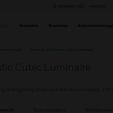
GERMANY (DE)
KONTAKT
Produkte
Branchen
Automatisierung
TION
beleuchtung
Series EL-WG Plastic Cubic Luminaire
tic Cubic Luminaire
ing and lighting of escape and rescue routes. For 
rsicht
Dokumentation
Artikelnum