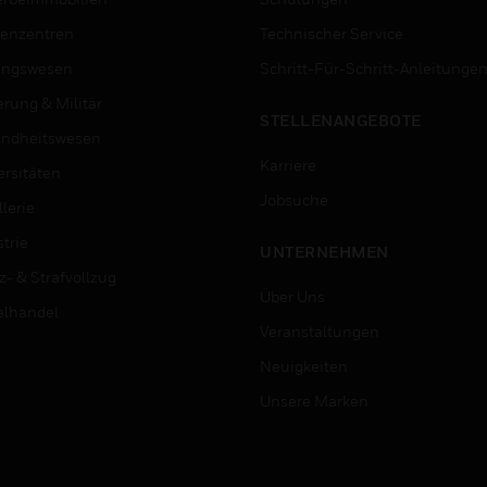
enzentren
Technischer Service
ungswesen
Schritt-Für-Schritt-Anleitunge
erung & Militär
STELLENANGEBOTE
ndheitswesen
Karriere
ersitäten
Jobsuche
lerie
trie
UNTERNEHMEN
z- & Strafvollzug
Über Uns
elhandel
Veranstaltungen
Neuigkeiten
Unsere Marken