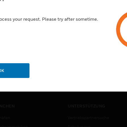
ocess your request. Please try after sometime.
OK
NCHEN
UNTERSTÜTZUNG
häfen
Vertriebspartnersuche
rbeimmobilien
Schulungen