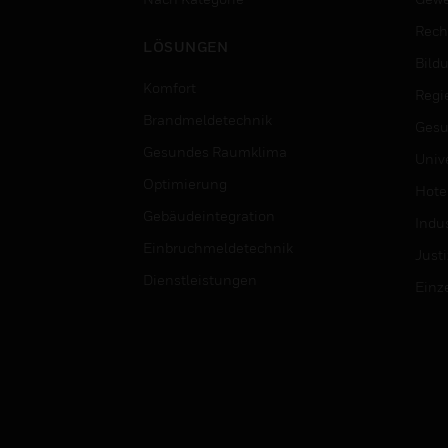
Rech
LÖSUNGEN
Bild
Komfort
Regi
Brandmeldetechnik
Gesu
Gesundes Raumklima
Univ
Optimierung
Hotel
Gebäudeintegration
Indus
Einbruchmeldetechnik
Justi
Dienstleistungen
Einz