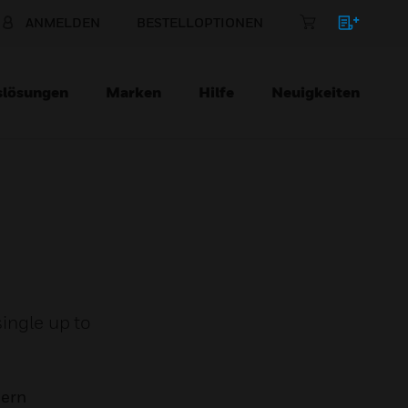
ANMELDEN
BESTELLOPTIONEN
slösungen
Marken
Hilfe
Neuigkeiten
single up to
mern