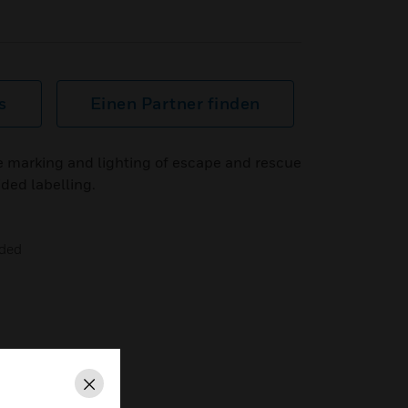
s
Einen Partner finden
he marking and lighting of escape and rescue
ided labelling.
uded
Schließen