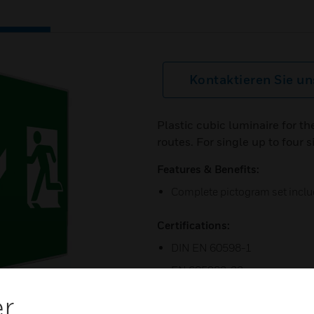
Kontaktieren Sie un
Plastic cubic luminaire for t
routes. For single up to four s
Features & Benefits:
Complete pictogram set incl
Certifications:
DIN EN 60598-1
EN 605982-22
EN 7010
er